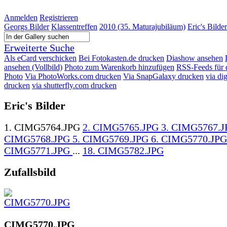
Anmelden
Registrieren
Georgs Bilder
Klassentreffen
2010 (35. Maturajubiläum)
Eric's Bilder
Erweiterte Suche
Als eCard verschicken
Bei Fotokasten.de drucken
Diashow ansehen
ansehen (Vollbild)
Photo zum Warenkorb hinzufügen
RSS-Feeds für 
Photo
Via PhotoWorks.com drucken
Via SnapGalaxy drucken
via di
drucken
via shutterfly.com drucken
Eric's Bilder
1. CIMG5764.JPG
2. CIMG5765.JPG
3. CIMG5767.
CIMG5768.JPG
5. CIMG5769.JPG
6. CIMG5770.JP
CIMG5771.JPG
...
18. CIMG5782.JPG
Zufallsbild
CIMG5770.JPG