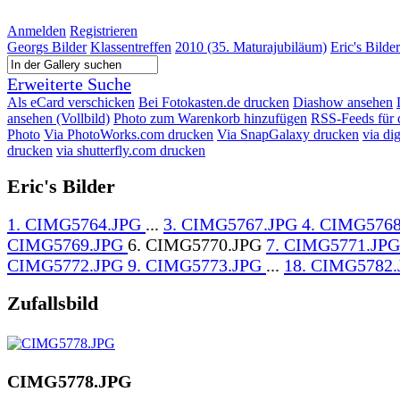
Anmelden
Registrieren
Georgs Bilder
Klassentreffen
2010 (35. Maturajubiläum)
Eric's Bilder
Erweiterte Suche
Als eCard verschicken
Bei Fotokasten.de drucken
Diashow ansehen
ansehen (Vollbild)
Photo zum Warenkorb hinzufügen
RSS-Feeds für 
Photo
Via PhotoWorks.com drucken
Via SnapGalaxy drucken
via di
drucken
via shutterfly.com drucken
Eric's Bilder
1. CIMG5764.JPG
...
3. CIMG5767.JPG
4. CIMG576
CIMG5769.JPG
6. CIMG5770.JPG
7. CIMG5771.JP
CIMG5772.JPG
9. CIMG5773.JPG
...
18. CIMG5782.
Zufallsbild
CIMG5778.JPG