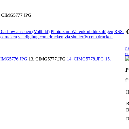
CIMG5777.JPG
Diashow ansehen (Vollbild)
Photo zum Warenkorb hinzufügen
RSS-
y drucken
via digibug.com drucken
via shutterfly.com drucken
n
er
CIMG5776.JPG
13. CIMG5777.JPG
14. CIMG5778.JPG
15.
P
Ü
H
B
B
B