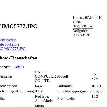
Datum: 07.05.2010
Größe:
CIMG5777.JPG
Vollgröße:
2560x1920
ächste
letzte
ste
vorherige
hoto-Eigenschaften
bersicht
Details
CASIO
EX-
ersteller
COMPUTER
Modell
S770
CO.,LTD.
lendenwert
f/4,6
Farbraum
sRGB
elichtungsabweichung
0 EV
Belichtungsprogramm
Program
Red Eye,
15,3
litz
Brennweite
Auto-Mode
mm
Multi-