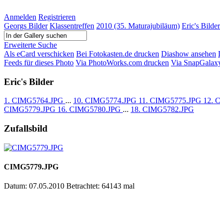
Anmelden
Registrieren
Georgs Bilder
Klassentreffen
2010 (35. Maturajubiläum)
Eric's Bilder
Erweiterte Suche
Als eCard verschicken
Bei Fotokasten.de drucken
Diashow ansehen
Feeds für dieses Photo
Via PhotoWorks.com drucken
Via SnapGalax
Eric's Bilder
1. CIMG5764.JPG
...
10. CIMG5774.JPG
11. CIMG5775.JPG
12. 
CIMG5779.JPG
16. CIMG5780.JPG
...
18. CIMG5782.JPG
Zufallsbild
CIMG5779.JPG
Datum: 07.05.2010
Betrachtet: 64143 mal