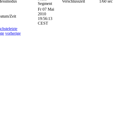
essmodus
Verschlusszeit
1/60 sec
Segment
Fr 07 Mai
2010
atum/Zeit
19:56:13
CEST
ächste
letzte
ste
vorherige