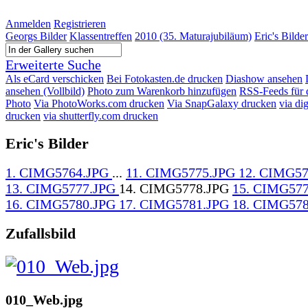
Anmelden
Registrieren
Georgs Bilder
Klassentreffen
2010 (35. Maturajubiläum)
Eric's Bilder
Erweiterte Suche
Als eCard verschicken
Bei Fotokasten.de drucken
Diashow ansehen
ansehen (Vollbild)
Photo zum Warenkorb hinzufügen
RSS-Feeds für 
Photo
Via PhotoWorks.com drucken
Via SnapGalaxy drucken
via di
drucken
via shutterfly.com drucken
Eric's Bilder
1. CIMG5764.JPG
...
11. CIMG5775.JPG
12. CIMG57
13. CIMG5777.JPG
14. CIMG5778.JPG
15. CIMG577
16. CIMG5780.JPG
17. CIMG5781.JPG
18. CIMG578
Zufallsbild
010_Web.jpg