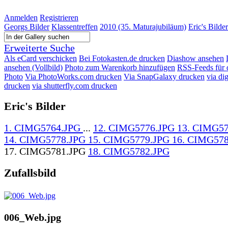
Anmelden
Registrieren
Georgs Bilder
Klassentreffen
2010 (35. Maturajubiläum)
Eric's Bilder
Erweiterte Suche
Als eCard verschicken
Bei Fotokasten.de drucken
Diashow ansehen
ansehen (Vollbild)
Photo zum Warenkorb hinzufügen
RSS-Feeds für 
Photo
Via PhotoWorks.com drucken
Via SnapGalaxy drucken
via di
drucken
via shutterfly.com drucken
Eric's Bilder
1. CIMG5764.JPG
...
12. CIMG5776.JPG
13. CIMG57
14. CIMG5778.JPG
15. CIMG5779.JPG
16. CIMG578
17. CIMG5781.JPG
18. CIMG5782.JPG
Zufallsbild
006_Web.jpg