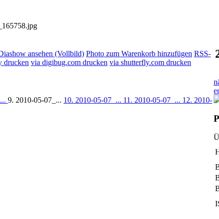
_165758.jpg
Diashow ansehen (Vollbild)
Photo zum Warenkorb hinzufügen
RSS-
y drucken
via digibug.com drucken
via shutterfly.com drucken
n
e
...
9. 2010-05-07_...
10. 2010-05-07_...
11. 2010-05-07_...
12. 2010-
P
Ü
H
B
B
B