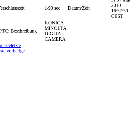
2010
erschlusszeit
1/90 sec
Datum/Zeit
16:57:59
CEST
KONICA
MINOLTA
PTC: Beschreibung
DIGITAL
CAMERA
ächste
letzte
rste
vorherige