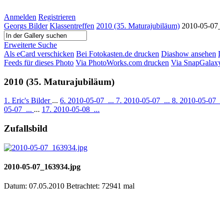
Anmelden
Registrieren
Georgs Bilder
Klassentreffen
2010 (35. Maturajubiläum)
2010-05-07
Erweiterte Suche
Als eCard verschicken
Bei Fotokasten.de drucken
Diashow ansehen
Feeds für dieses Photo
Via PhotoWorks.com drucken
Via SnapGalax
2010 (35. Maturajubiläum)
1. Eric's Bilder
...
6. 2010-05-07_...
7. 2010-05-07_...
8. 2010-05-07_
05-07_...
...
17. 2010-05-08_...
Zufallsbild
2010-05-07_163934.jpg
Datum: 07.05.2010
Betrachtet: 72941 mal