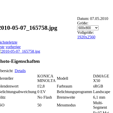
Datum: 07.05.2010
Größe:
2010-05-07_165758.jpg
Vollgröße:
1920x2560
ächste
letzte
rste
vorherige
hoto-Eigenschaften
bersicht
Details
KONICA
DiMAGE
ersteller
Modell
MINOLTA
X50
lendenwert
f/2,8
Farbraum
sRGB
elichtungsabweichung
0 EV
Belichtungsprogramm
Landscape
litz
No Flash
Brennweite
6,1 mm
Multi-
ISO
50
Messmodus
Segment
Fr 07 Mai