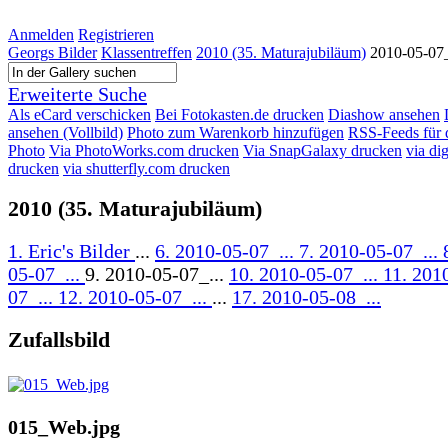
Anmelden
Registrieren
Georgs Bilder
Klassentreffen
2010 (35. Maturajubiläum)
2010-05-07
Erweiterte Suche
Als eCard verschicken
Bei Fotokasten.de drucken
Diashow ansehen
ansehen (Vollbild)
Photo zum Warenkorb hinzufügen
RSS-Feeds für 
Photo
Via PhotoWorks.com drucken
Via SnapGalaxy drucken
via di
drucken
via shutterfly.com drucken
2010 (35. Maturajubiläum)
1. Eric's Bilder
...
6. 2010-05-07_...
7. 2010-05-07_...
05-07_...
9. 2010-05-07_...
10. 2010-05-07_...
11. 201
07_...
12. 2010-05-07_...
...
17. 2010-05-08_...
Zufallsbild
015_Web.jpg