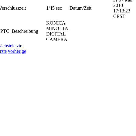
2010
Verschlusszeit
1/45 sec
Datum/Zeit
17:13:23
CEST
KONICA
MINOLTA
IPTC: Beschreibung
DIGITAL
CAMERA
ächste
letzte
rste
vorherige