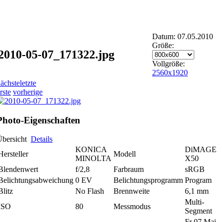
Datum: 07.05.2010
Größe:
2010-05-07_171322.jpg
Vollgröße:
2560x1920
ächste
letzte
rste
vorherige
Photo-Eigenschaften
Übersicht
Details
KONICA
DiMAGE
Hersteller
Modell
MINOLTA
X50
Blendenwert
f/2,8
Farbraum
sRGB
Belichtungsabweichung
0 EV
Belichtungsprogramm
Program
Blitz
No Flash
Brennweite
6,1 mm
Multi-
ISO
80
Messmodus
Segment
Fr 07 Mai