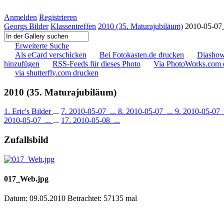
Anmelden
Registrieren
Georgs Bilder
Klassentreffen
2010 (35. Maturajubiläum)
2010-05-07
Erweiterte Suche
Als eCard verschicken
Bei Fotokasten.de drucken
Diashow
hinzufügen
RSS-Feeds für dieses Photo
Via PhotoWorks.com 
via shutterfly.com drucken
2010 (35. Maturajubiläum)
1. Eric's Bilder
...
7. 2010-05-07_...
8. 2010-05-07_...
9. 2010-05-07_
2010-05-07_...
...
17. 2010-05-08_...
Zufallsbild
017_Web.jpg
Datum: 09.05.2010
Betrachtet: 57135 mal