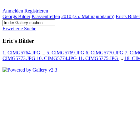
Anmelden
Registrieren
Georgs Bilder
Klassentreffen
2010 (35. Maturajubiläum)
Eric's Bilder
Erweiterte Suche
Eric's Bilder
1. CIMG5764.JPG
...
5. CIMG5769.JPG
6. CIMG5770.JPG
7. CI
CIMG5773.JPG
10. CIMG5774.JPG
11. CIMG5775.JPG
...
18. CI