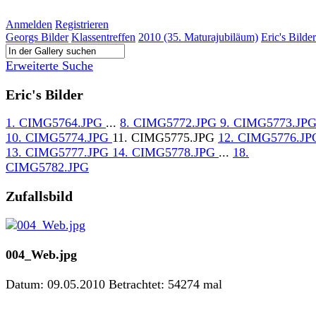
Anmelden
Registrieren
Georgs Bilder
Klassentreffen
2010 (35. Maturajubiläum)
Eric's Bilder
Erweiterte Suche
Eric's Bilder
1. CIMG5764.JPG
...
8. CIMG5772.JPG
9. CIMG5773.JP
10. CIMG5774.JPG
11. CIMG5775.JPG
12. CIMG5776.JP
13. CIMG5777.JPG
14. CIMG5778.JPG
...
18.
CIMG5782.JPG
Zufallsbild
004_Web.jpg
Datum: 09.05.2010
Betrachtet: 54274 mal