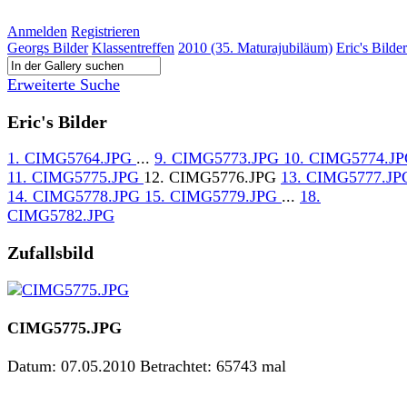
Anmelden
Registrieren
Georgs Bilder
Klassentreffen
2010 (35. Maturajubiläum)
Eric's Bilder
Erweiterte Suche
Eric's Bilder
1. CIMG5764.JPG
...
9. CIMG5773.JPG
10. CIMG5774.J
11. CIMG5775.JPG
12. CIMG5776.JPG
13. CIMG5777.JP
14. CIMG5778.JPG
15. CIMG5779.JPG
...
18.
CIMG5782.JPG
Zufallsbild
CIMG5775.JPG
Datum: 07.05.2010
Betrachtet: 65743 mal