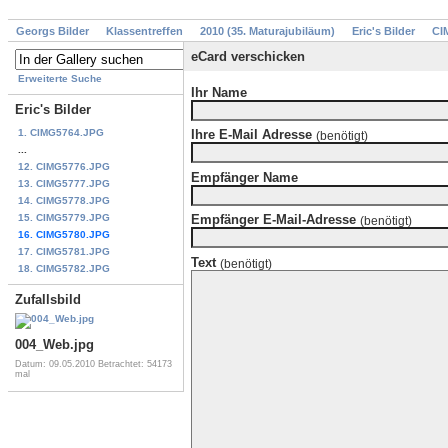
Georgs Bilder
Klassentreffen
2010 (35. Maturajubiläum)
Eric's Bilder
CI
eCard verschicken
Erweiterte Suche
Ihr Name
Eric's Bilder
1. CIMG5764.JPG
Ihre E-Mail Adresse
(benötigt)
...
12. CIMG5776.JPG
Empfänger Name
13. CIMG5777.JPG
14. CIMG5778.JPG
15. CIMG5779.JPG
Empfänger E-Mail-Adresse
(benötigt)
16. CIMG5780.JPG
17. CIMG5781.JPG
Text
(benötigt)
18. CIMG5782.JPG
Zufallsbild
004_Web.jpg
Datum: 09.05.2010
Betrachtet: 54173
mal