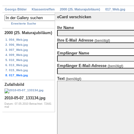
Georgs Bilder
Klassentreffen
2000 (25. Maturajubiläum)
017_Web.jpg
eCard verschicken
Erweiterte Suche
Ihr Name
2000 (25. Maturajubiläum)
1. 004_Web.jpg
Ihre E-Mail Adresse
(benötigt)
2. 006_Web.jpg
3. 007_Web.jpg
Empfänger Name
4. 009_Web.jpg
5. 010_Web.jpg
6. 013_Web.jpg
Empfänger E-Mail-Adresse
(benötigt)
7. 015_Web.jpg
8. 017_Web.jpg
Text
(benötigt)
Zufallsbild
2010-05-07_133134.jpg
Datum: 07.05.2010
Betrachtet: 72441
mal