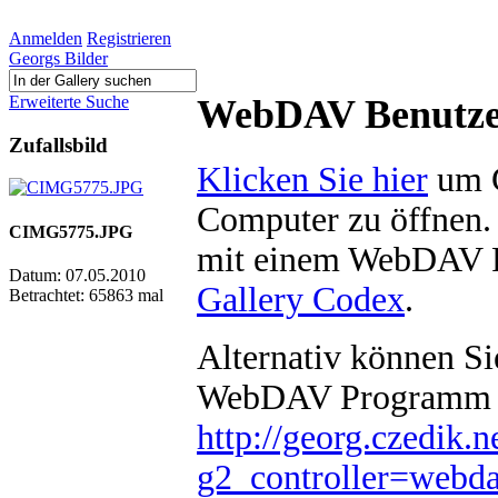
Anmelden
Registrieren
Georgs Bilder
WebDAV Benutzer
Erweiterte Suche
Zufallsbild
Klicken Sie hier
um G
Computer zu öffnen. 
CIMG5775.JPG
mit einem WebDAV P
Datum: 07.05.2010
Gallery Codex
.
Betrachtet: 65863 mal
Alternativ können S
WebDAV Programm e
http://georg.czedik.n
g2_controller=web