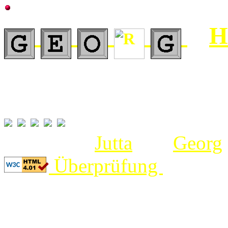
's
H
Amsterdam und Umge
Bilder von
Jutta
und
Georg
.
Überprüfung
dieser 
Seiten hätten das sehr nötig!
Letzte Änderung am 26.05