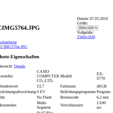
Datum: 07.05.2010
Größe:
CIMG5764.JPG
Vollgröße:
2560x1920
ächste
letzte
hoto-Eigenschaften
bersicht
Details
CASIO
EX-
ersteller
COMPUTER
Modell
S770
CO.,LTD.
lendenwert
f/2,7
Farbraum
sRGB
elichtungsabweichung
0 EV
Belichtungsprogramm
Program
litz
No Flash
Brennweite
6,2 mm
Multi-
1/100
essmodus
Verschlusszeit
Segment
sec
Fr 07 Mai