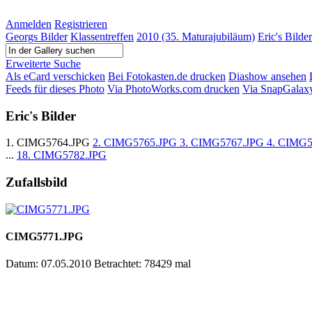
Anmelden
Registrieren
Georgs Bilder
Klassentreffen
2010 (35. Maturajubiläum)
Eric's Bilder
Erweiterte Suche
Als eCard verschicken
Bei Fotokasten.de drucken
Diashow ansehen
Feeds für dieses Photo
Via PhotoWorks.com drucken
Via SnapGalax
Eric's Bilder
1. CIMG5764.JPG
2. CIMG5765.JPG
3. CIMG5767.JPG
4. CIMG
...
18. CIMG5782.JPG
Zufallsbild
CIMG5771.JPG
Datum: 07.05.2010
Betrachtet: 78429 mal