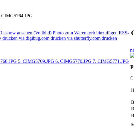
CIMG5764.JPG
Diashow ansehen (Vollbild)
Photo zum Warenkorb hinzufügen
RSS-
y drucken
via digibug.com drucken
via shutterfly.com drucken
n
5768.JPG
5. CIMG5769.JPG
6. CIMG5770.JPG
7. CIMG5771.JPG
P
Ü
H
B
B
B
M