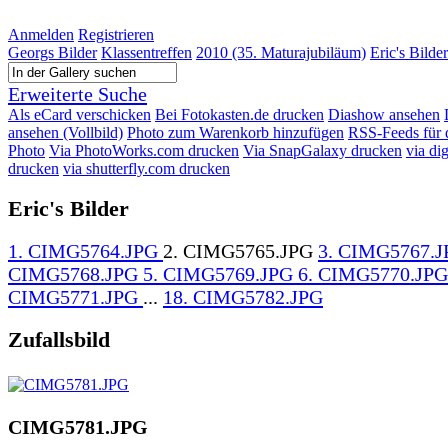
Anmelden
Registrieren
Georgs Bilder
Klassentreffen
2010 (35. Maturajubiläum)
Eric's Bilder
Erweiterte Suche
Als eCard verschicken
Bei Fotokasten.de drucken
Diashow ansehen
ansehen (Vollbild)
Photo zum Warenkorb hinzufügen
RSS-Feeds für 
Photo
Via PhotoWorks.com drucken
Via SnapGalaxy drucken
via di
drucken
via shutterfly.com drucken
Eric's Bilder
1. CIMG5764.JPG
2. CIMG5765.JPG
3. CIMG5767.
CIMG5768.JPG
5. CIMG5769.JPG
6. CIMG5770.JP
CIMG5771.JPG
...
18. CIMG5782.JPG
Zufallsbild
CIMG5781.JPG