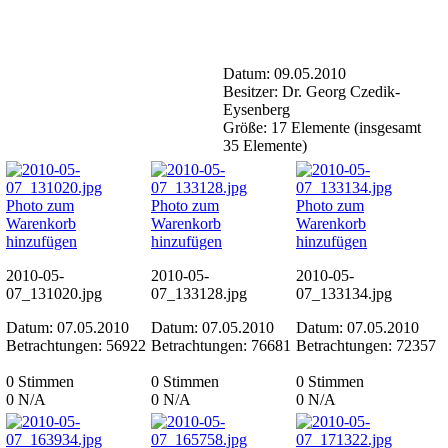
Datum: 09.05.2010
Besitzer: Dr. Georg Czedik-
Eysenberg
Größe: 17 Elemente (insgesamt
35 Elemente)
Photo zum
Photo zum
Photo zum
Warenkorb
Warenkorb
Warenkorb
hinzufügen
hinzufügen
hinzufügen
2010-05-
2010-05-
2010-05-
07_131020.jpg
07_133128.jpg
07_133134.jpg
Datum: 07.05.2010
Datum: 07.05.2010
Datum: 07.05.2010
Betrachtungen: 56922
Betrachtungen: 76681
Betrachtungen: 72357
0 Stimmen
0 Stimmen
0 Stimmen
0
N/A
0
N/A
0
N/A