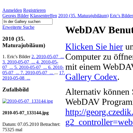
Anmelden
Registrieren
Georgs Bilder
Klassentreffen
2010 (35. Maturajubiläum)
Eric's Bilder
WebDAV Benutz
Erweiterte Suche
2010 (35.
Klicken Sie hier
um
Maturajubiläum)
Computer zu öffnen
1. Eric's Bilder
2. 2010-05-07_...
3. 2010-05-07_...
4. 2010-05-
mit einem WebDAV 
07_...
5. 2010-05-07_...
6. 2010-
05-07_...
7. 2010-05-07_...
...
17.
Gallery Codex
.
2010-05-08_...
Zufallsbild
Alternativ können
WebDAV Programm
http://georg.czedik
2010-05-07_133144.jpg
g2_controller=w
Datum: 07.05.2010
Betrachtet:
75325 mal